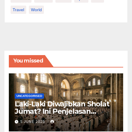
Travel
World
You missed
UNCATEGORISED
Laki-Laki Diwajibkan Sholat
Jumat? Ini Penjelasan
Lengkapnya
5 JUNE 2025