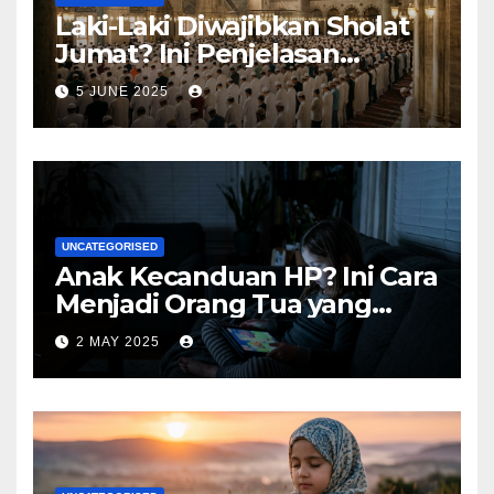
Laki-Laki Diwajibkan Sholat
Jumat? Ini Penjelasan
Lengkapnya
5 JUNE 2025
UNCATEGORISED
Anak Kecanduan HP? Ini Cara
Menjadi Orang Tua yang
Bijak
2 MAY 2025