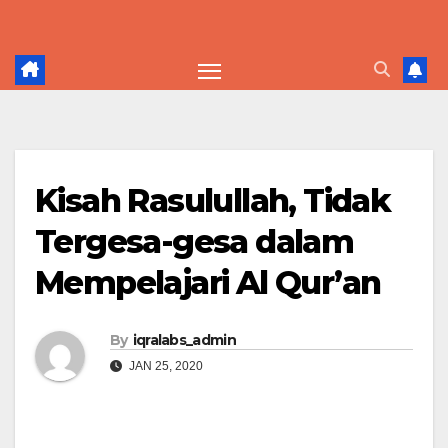
Skip
to
content
Kisah Rasulullah, Tidak
Tergesa-gesa dalam
Mempelajari Al Qur’an
By
iqralabs_admin
JAN 25, 2020