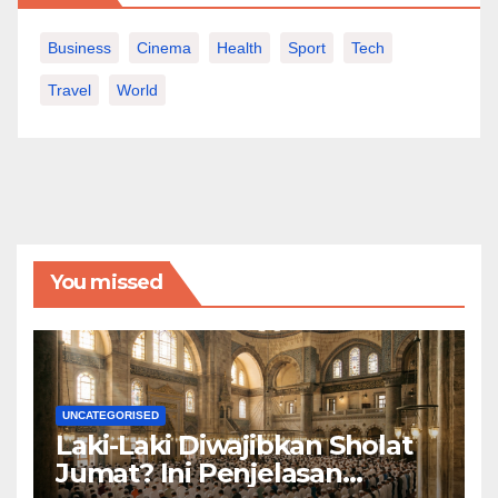
Business
Cinema
Health
Sport
Tech
Travel
World
You missed
UNCATEGORISED
Laki-Laki Diwajibkan Sholat
Jumat? Ini Penjelasan