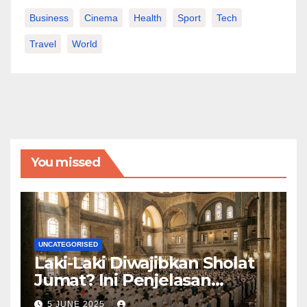
Business
Cinema
Health
Sport
Tech
Travel
World
You missed
UNCATEGORISED
Laki-Laki Diwajibkan Sholat
Jumat? Ini Penjelasan
Lengkapnya
5 JUNE 2025