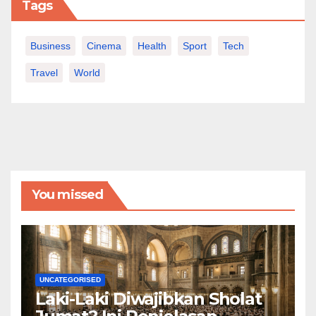
Tags
Business
Cinema
Health
Sport
Tech
Travel
World
You missed
UNCATEGORISED
Laki-Laki Diwajibkan Sholat