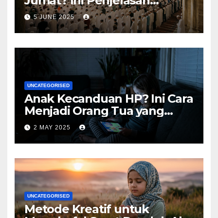
Jumat? Ini Penjelasan
Lengkapnya
5 JUNE 2025
UNCATEGORISED
Anak Kecanduan HP? Ini Cara
Menjadi Orang Tua yang
Bijak
2 MAY 2025
UNCATEGORISED
Metode Kreatif untuk