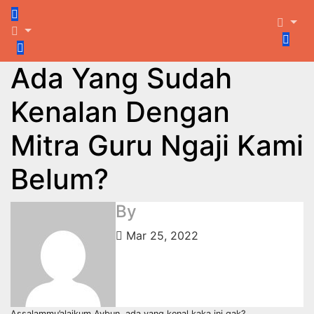
Skip
to
content
Ada Yang Sudah
Kenalan Dengan
Mitra Guru Ngaji Kami
Belum?
By
Mar 25, 2022
Assalammu’alaikum Aybun, ada yang kenal kaka ini gak?