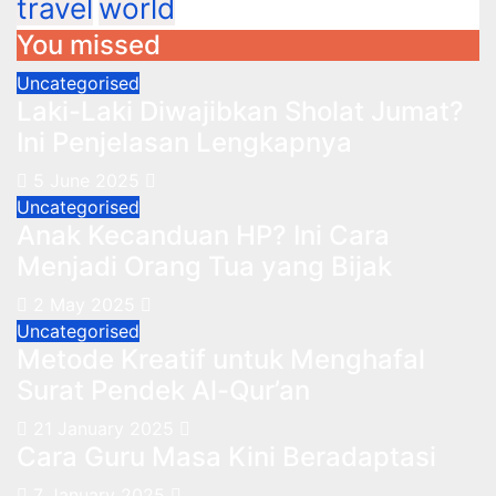
travel
world
You missed
Uncategorised
Laki-Laki Diwajibkan Sholat Jumat?
Ini Penjelasan Lengkapnya
5 June 2025
Uncategorised
Anak Kecanduan HP? Ini Cara
Menjadi Orang Tua yang Bijak
2 May 2025
Uncategorised
Metode Kreatif untuk Menghafal
Surat Pendek Al-Qur’an
21 January 2025
Cara Guru Masa Kini Beradaptasi
7 January 2025