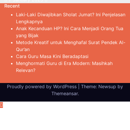
Recent
Laki-Laki Diwajibkan Sholat Jumat? Ini Penjelasan
Lengkapnya
Anak Kecanduan HP? Ini Cara Menjadi Orang Tua
yang Bijak
Metode Kreatif untuk Menghafal Surat Pendek Al-
Qur’an
Cara Guru Masa Kini Beradaptasi
Menghormati Guru di Era Modern: Masihkah
Relevan?
Proudly powered by WordPress
|
Theme: Newsup by
Themeansar
.