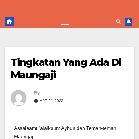
Skip
to
content
Tingkatan Yang Ada Di
Maungaji
By
APR 21, 2022
Assalaamu’alaikuum Aybun dan Teman-teman
Maungaji..