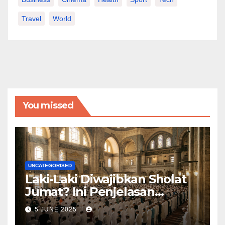
Travel
World
You missed
UNCATEGORISED
Laki-Laki Diwajibkan Sholat
Jumat? Ini Penjelasan
Lengkapnya
5 JUNE 2025