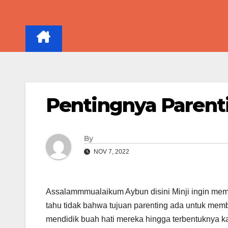
Skip
to
content
Pentingnya Parent
By
NOV 7, 2022
Assalammmualaikum Aybun disini Minji ingin mem
tahu tidak bahwa tujuan parenting ada untuk mem
mendidik buah hati mereka hingga terbentuknya ka