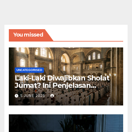
You missed
UNCATEGORISED
Laki-Laki Diwajibkan Sholat
Jumat? Ini Penjelasan
Lengkapnya
5 JUNE 2025