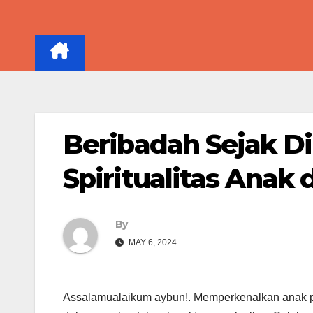
Skip
to
content
Beribadah Sejak Di
Spiritualitas Anak 
By
MAY 6, 2024
Assalamualaikum aybun!. Memperkenalkan anak p