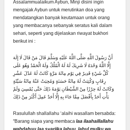
Assalammualaikum Aybun, Minji disini ingin
mengajak Aybun untuk merutinkan doa yang
mendatangkan banyak keutamaan untuk orang
yang membacanya sebanyak seratus kali dalam
sehari, seperti yang dijelaskan riwayat bukhori
berikut ini :
أَنَّ رَسُولَ اللَّهِ صَلَّى اللَّهُ عَلَيْهِ وَسَلَّمَ قَالَ مَنْ قَالَ لَا إِلَهَ
إِلَّا اللَّهُ وَحْدَهُ لَا شَرِيكَ لَهُ لَهُ الْمُلْكُ وَلَهُ الْحَمْدُ وَهُوَ عَلَى
كُلِّ شَيْءٍ قَدِيرٌ فِي يَوْم مِائَةَ مَرَّةٍ كَانَتْ لَهُ عَدْلَ عَشْرِ
رِقَابٍ وَكُتِبَتْ لَهُ مِائَةُ حَسَنَةٍ وَمُحِيَتْ عَنْهُ مِائَةُ سَيِّئَةٍ
وَكَانَتْ لَهُ حِرْزًا مِنْ الشَّيْطَانِ يَوْمَهُ ذَلِكَ حَتَّى يُمْسِيَ وَلَمْ
يَأْتِ أَحَدٌ بِأَفْضَلَ مِمَّا جَاءَ بِهِ إِلَّا أَحَدٌ عَمِلَ أَكْثَرَ مِنْ ذَلِكَ
Rasulullah shallallahu ‘alaihi wasallam bersabda:
“Barang siapa yang membaca
laa ilaahaillallahu
wahdahuu laa syariika lahuu, lahul mulku wa