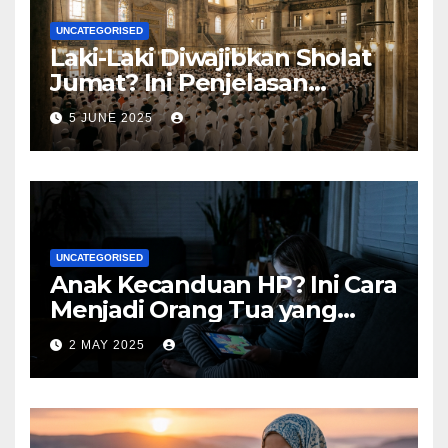
UNCATEGORISED
Laki-Laki Diwajibkan Sholat
Jumat? Ini Penjelasan
Lengkapnya
5 JUNE 2025
UNCATEGORISED
Anak Kecanduan HP? Ini Cara
Menjadi Orang Tua yang
Bijak
2 MAY 2025