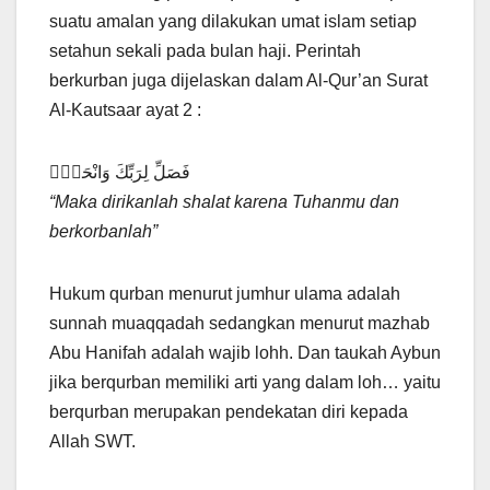
suatu amalan yang dilakukan umat islam setiap
setahun sekali pada bulan haji. Perintah
berkurban juga dijelaskan dalam Al-Qur’an Surat
Al-Kautsaar ayat 2 :
فَصَلِّ لِرَبِّكَ وَانْحَرْۗ
“Maka dirikanlah shalat karena Tuhanmu dan
berkorbanlah”
Hukum qurban menurut jumhur ulama adalah
sunnah muaqqadah sedangkan menurut mazhab
Abu Hanifah adalah wajib lohh. Dan taukah Aybun
jika berqurban memiliki arti yang dalam loh… yaitu
berqurban merupakan pendekatan diri kepada
Allah SWT.