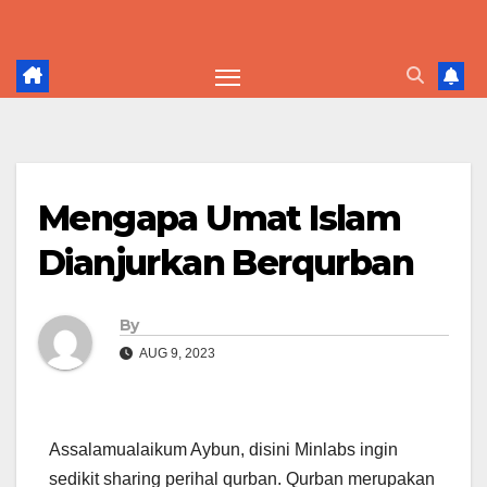
Skip
to
content
Mengapa Umat Islam
Dianjurkan Berqurban
By
AUG 9, 2023
Assalamualaikum Aybun, disini Minlabs ingin
sedikit sharing perihal qurban. Qurban merupakan