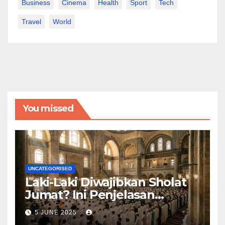
Business
Cinema
Health
Sport
Tech
Travel
World
You missed
UNCATEGORISED
Laki-Laki Diwajibkan Sholat
Jumat? Ini Penjelasan
Lengkapnya
5 JUNE 2025