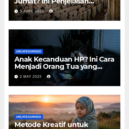
Jumat? Ini Penjelasan
Lengkapnya
5 JUNE 2025
UNCATEGORISED
Anak Kecanduan HP? Ini Cara
Menjadi Orang Tua yang
Bijak
2 MAY 2025
UNCATEGORISED
Metode Kreatif untuk