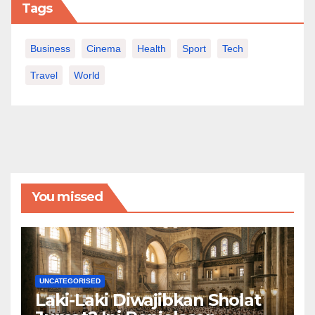
Tags
Business
Cinema
Health
Sport
Tech
Travel
World
You missed
UNCATEGORISED
Laki-Laki Diwajibkan Sholat