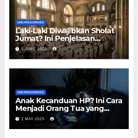
UNCATEGORISED
Laki-Laki Diwajibkan Sholat
Jumat? Ini Penjelasan
Lengkapnya
5 JUNE 2025
UNCATEGORISED
Anak Kecanduan HP? Ini Cara
Menjadi Orang Tua yang
Bijak
2 MAY 2025