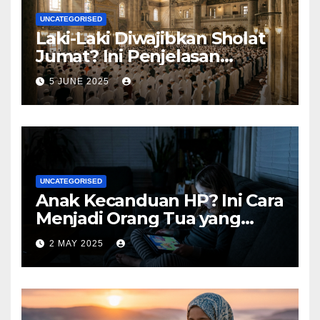
UNCATEGORISED
Laki-Laki Diwajibkan Sholat
Jumat? Ini Penjelasan
Lengkapnya
5 JUNE 2025
UNCATEGORISED
Anak Kecanduan HP? Ini Cara
Menjadi Orang Tua yang
Bijak
2 MAY 2025